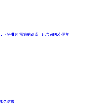
馆，卡塔琳娜·雷施的遗赠，纪念弗朗茨·雷施
藏永久借展