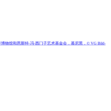
瑙城堡博物馆和恩斯特·冯·西门子艺术基金会，慕尼黑，© VG Bild-