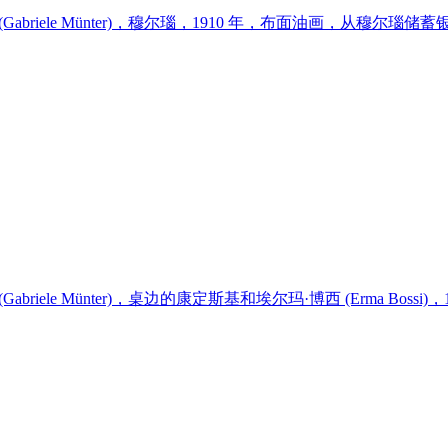
abriele Münter)，穆尔瑙，1910 年，布面油画，从穆尔瑙储蓄银行永
abriele Münter)，桌边的康定斯基和埃尔玛·博西 (Erma Bossi