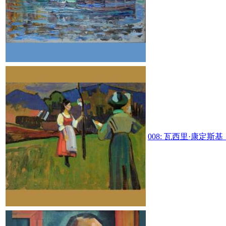
008:
瓦西里·康定斯基