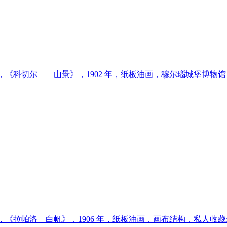
，《科切尔——山景》，1902 年，纸板油画，穆尔瑙城堡博物
，《拉帕洛 – 白帆》，1906 年，纸板油画，画布结构，私人收