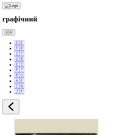
графічний
🇺🇦
🇩🇪
🇫🇷
🇮🇹
🇬🇧
🇪🇸
🇵🇹
🇷🇺
🇦🇪
🇨🇳
🇯🇵