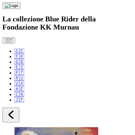
La collezione Blue Rider della
Fondazione KK Murnau
🇮🇹
🇩🇪
🇫🇷
🇬🇧
🇪🇸
🇵🇹
🇷🇺
🇺🇦
🇦🇪
🇨🇳
🇯🇵