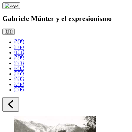
Gabriele Münter y el expresionismo
🇪🇸
🇩🇪
🇫🇷
🇮🇹
🇬🇧
🇵🇹
🇷🇺
🇺🇦
🇦🇪
🇨🇳
🇯🇵